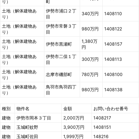
り）
町
土地（解体建物あ
伊勢市浦口２丁
340万円
1408110
り）
目
土地（解体建物あ
伊勢市常磐３丁
980万円
1408122
り）
目
土地（解体建物あ
1,380万
伊勢市黒瀬町
1408157
り）
円
土地（解体建物あ
伊勢市二俣１丁
300万円
1408113
り）
目
土地（解体建物あ
志摩市磯部町
780万円
1408100
り）
土地（解体建物あ
鳥羽市鳥羽四丁
980万円
1408138
り）
目
種別
物件名
金額
お問い合わせ番号
建物
伊勢市岡本３丁目
2,000万円
1408217
建物
玉城町蚊野
3,900万円
1408151
建物
玉城町佐田
1,999万円
148216