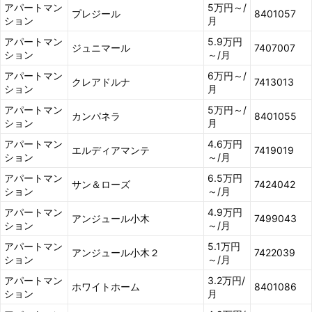
アパートマン
5万円～/
プレジール
8401057
ション
月
アパートマン
5.9万円
ジュニマール
7407007
ション
～/月
アパートマン
6万円～/
クレアドルナ
7413013
ション
月
アパートマン
5万円～/
カンパネラ
8401055
ション
月
アパートマン
4.6万円
エルディアマンテ
7419019
ション
～/月
アパートマン
6.5万円
サン＆ローズ
7424042
ション
～/月
アパートマン
4.9万円
アンジュール小木
7499043
ション
～/月
アパートマン
5.1万円
アンジュール小木２
7422039
ション
～/月
アパートマン
3.2万円/
ホワイトホーム
8401086
ション
月