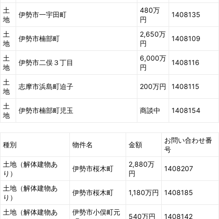
土
480万
伊勢市一宇田町
1408135
地
円
土
2,650万
伊勢市楠部町
1408109
地
円
土
6,000万
伊勢市二俣３丁目
1408116
地
円
土
志摩市浜島町迫子
200万円
1408115
地
土
伊勢市楠部町児玉
商談中
1408154
地
お問い合わせ番
種別
物件名
金額
号
土地（解体建物あ
2,880万
伊勢市桜木町
1408207
り）
円
土地（解体建物あ
伊勢市桜木町
1,180万円
1408185
り）
土地（解体建物あ
伊勢市小俣町元
540万円
1408142