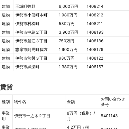
建物
玉城町蚊野
6,000万円
1408214
建物
伊勢市小俣町本町
1,980万円
1408212
建物
伊勢市村松町
580万円
1408211
建物
伊勢市中島２丁目
3,900万円
1408193
建物
伊勢市船江３丁目
750万円
1408186
建物
志摩市阿児町鵜方
1,600万円
1408176
建物
伊勢市常磐３丁目
980万円
1408122
建物
伊勢市黒瀬町
1,380万円
1408157
賃貸
お問い合わせ
種別
物件名
金額
番号
事業
8万円（税別）/
伊勢市一之木２丁目
8401143
用
月
事業
4.2万円（税