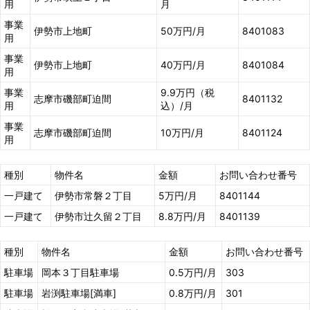
用
月
事業
伊勢市上地町
50万円/月
8401083
用
事業
伊勢市上地町
40万円/月
8401084
用
事業
9.9万円（税
志摩市磯部町迫間
8401132
用
込）/月
事業
志摩市磯部町迫間
10万円/月
8401124
用
種別
物件名
金額
お問い合わせ番号
一戸建て
伊勢市常磐２丁目
5万円/月
8401144
一戸建て
伊勢市辻久留２丁目
8.8万円/月
8401139
種別
物件名
金額
お問い合わせ番号
駐車場
岡本３丁目駐車場
0.5万円/月
303
駐車場
岩渕駐車場[満車]
0.8万円/月
301