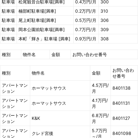
駐車場
松尾観音台駐車場[満車]
0.4万円/月
300
駐車場
楠部町駐車場[満車]
0.2万円/月
310
駐車場
尾上町駐車場[満車]
0.5万円/月
306
駐車場
岡本公園前駐車場[満車]
0.7万円/月
309
駐車場
本町「輝き」駐車場 [満車]
0.9万円/月
308
種別
物件名
金額
お問い合わせ番号
お問い合わ
種別
物件名
金額
せ番号
アパートマン
4.5万円/
ホーマットサウス
8401138
ション
月
アパートマン
4.1万円/
ホーマットサウス
8401131
ション
月
アパートマン
6.8万円/
K&K
8401127
ション
月
アパートマン
5.7万円
クレド宮後
8401098
ション
～/月