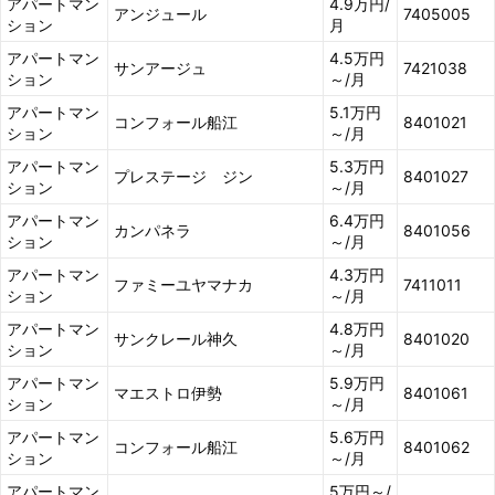
アパートマン
4.9万円/
アンジュール
7405005
ション
月
アパートマン
4.5万円
サンアージュ
7421038
ション
～/月
アパートマン
5.1万円
コンフォール船江
8401021
ション
～/月
アパートマン
5.3万円
プレステージ ジン
8401027
ション
～/月
アパートマン
6.4万円
カンパネラ
8401056
ション
～/月
アパートマン
4.3万円
ファミーユヤマナカ
7411011
ション
～/月
アパートマン
4.8万円
サンクレール神久
8401020
ション
～/月
アパートマン
5.9万円
マエストロ伊勢
8401061
ション
～/月
アパートマン
5.6万円
コンフォール船江
8401062
ション
～/月
アパートマン
5万円～/