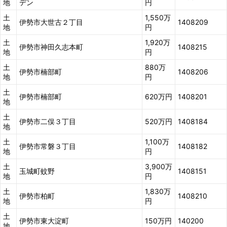
地
デン
円
土
1,550万
伊勢市大世古２丁目
1408209
地
円
土
1,920万
伊勢市神田久志本町
1408215
地
円
土
880万
伊勢市楠部町
1408206
地
円
土
伊勢市楠部町
620万円
1408201
地
土
伊勢市二俣３丁目
520万円
1408184
地
土
1,100万
伊勢市常磐３丁目
1408182
地
円
土
3,900万
玉城町蚊野
1408151
地
円
土
1,830万
伊勢市柏町
1408210
地
円
土
伊勢市東大淀町
150万円
140200
地