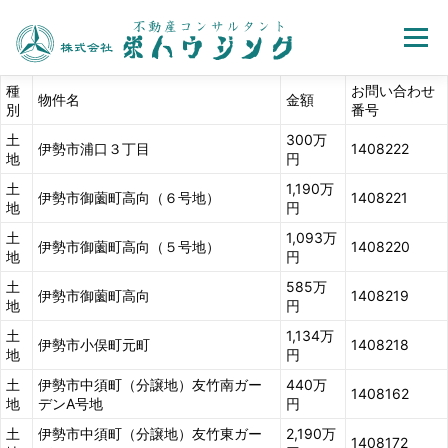
Menu
種
お問い合わせ
物件名
金額
別
番号
売買
賃貸
不動産取引の流れ
会社案内
土
300万
伊勢市浦口３丁目
1408222
地
円
土
お問い合わせ
ホーム
1,190万
伊勢市御薗町高向（６号地）
1408221
地
円
土
1,093万
伊勢市御薗町高向（５号地）
1408220
地
円
土
585万
伊勢市御薗町高向
1408219
地
円
土
1,134万
伊勢市小俣町元町
1408218
地
円
土
伊勢市中須町（分譲地）友竹南ガー
440万
1408162
地
デンA号地
円
土
伊勢市中須町（分譲地）友竹東ガー
2,190万
1408172