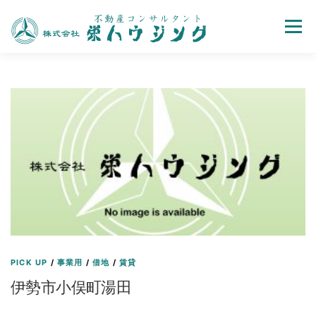
Menu
売買
賃貸
不動産取引の流れ
会社案内
お問い合わせ
ホーム
PICK UP
/
事業用
/
借地
/
賃貸
伊勢市小俣町湯田