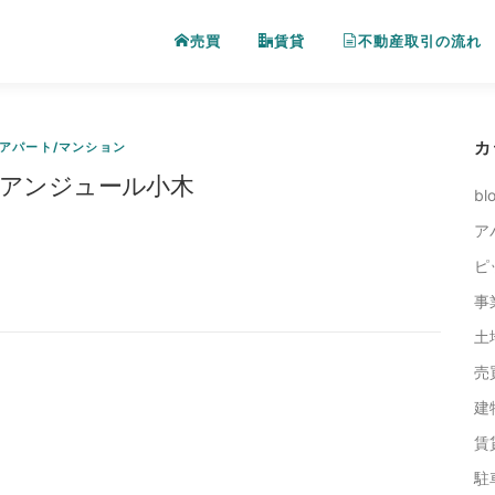
売買
賃貸
不動産取引の流れ
カ
アパート/マンション
アンジュール小木
bl
ア
ピ
事
土
売
建
賃
駐