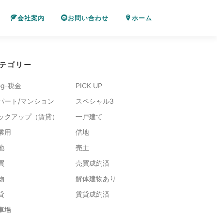
会社案内
お問い合わせ
ホーム
テゴリー
og-税金
PICK UP
パート/マンション
スペシャル3
ックアップ（賃貸）
一戸建て
業用
借地
地
売主
買
売買成約済
物
解体建物あり
貸
賃貸成約済
車場