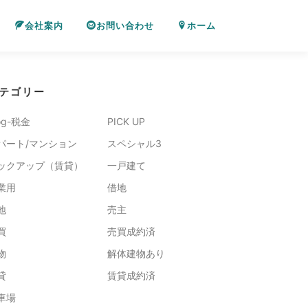
会社案内
お問い合わせ
ホーム
テゴリー
og-税金
PICK UP
パート/マンション
スペシャル3
ックアップ（賃貸）
一戸建て
業用
借地
地
売主
買
売買成約済
物
解体建物あり
貸
賃貸成約済
車場