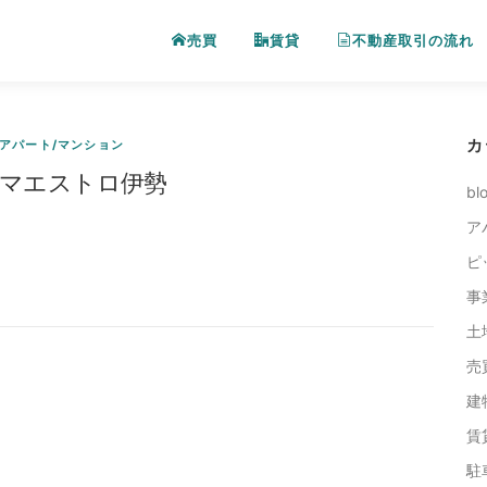
売買
賃貸
不動産取引の流れ
カ
アパート/マンション
マエストロ伊勢
bl
ア
ピ
事
土
売
建
賃
駐