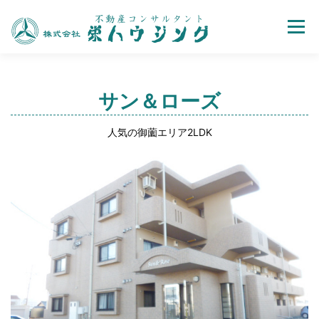
Menu
売買
賃貸
不動産取引の流れ
会社案内
サン＆ローズ
人気の御薗エリア2LDK
お問い合わせ
ホーム