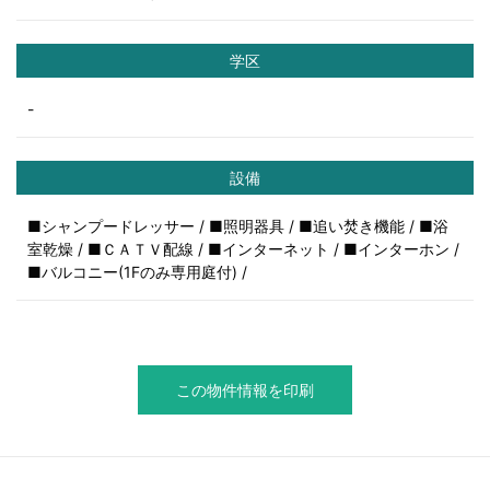
学区
-
設備
■シャンプードレッサー / ■照明器具 / ■追い焚き機能 / ■浴
室乾燥 / ■ＣＡＴＶ配線 / ■インターネット / ■インターホン /
■バルコニー(1Fのみ専用庭付) /
この物件情報を印刷