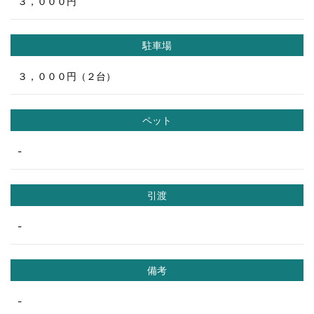
３，０００円
駐車場
３，０００円（２台）
ペット
-
引渡
-
備考
-