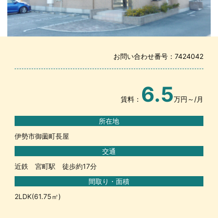
お問い合わせ番号：7424042
6.5
賃料：
万円～/月
所在地
伊勢市御薗町長屋
交通
近鉄 宮町駅 徒歩約17分
間取り・面積
2LDK(61.75㎡)