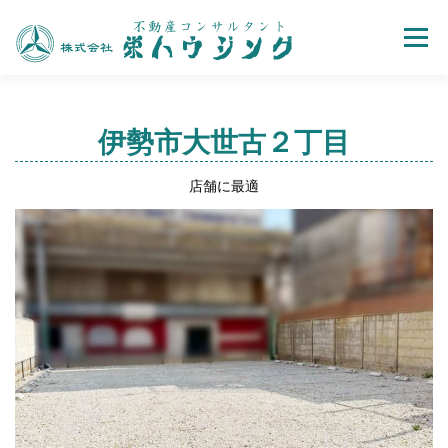
Menu
売買
賃貸
不動産取引の流れ
会社案内
伊勢市大世古２丁目
店舗に最適
お問い合わせ
ホーム