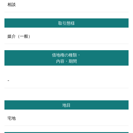
相談
取引態様
媒介（一般）
借地権の種類・
内容・期間
-
地目
宅地