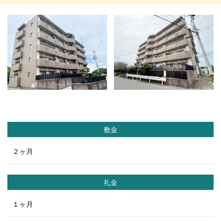
敷金
２ヶ月
礼金
１ヶ月