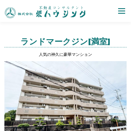
Menu
売買
賃貸
不動産取引の流れ
会社案内
ランドマークジン[満室]
人気の神久に豪華マンション
お問い合わせ
ホーム