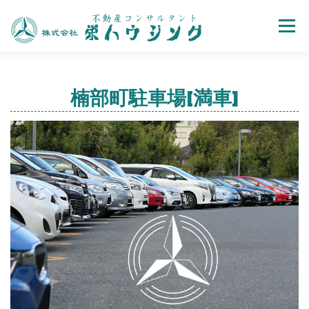
Menu
売買
賃貸
不動産取引の流れ
会社案内
楠部町駐車場[満車]
お問い合わせ
ホーム