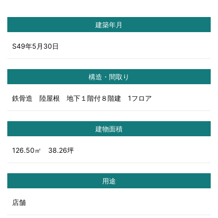
建築年月
S49年5月30日
構造・間取り
鉄骨造 陸屋根 地下１階付８階建 1フロア
建物面積
126.50㎡ 38.26坪
用途
店舗