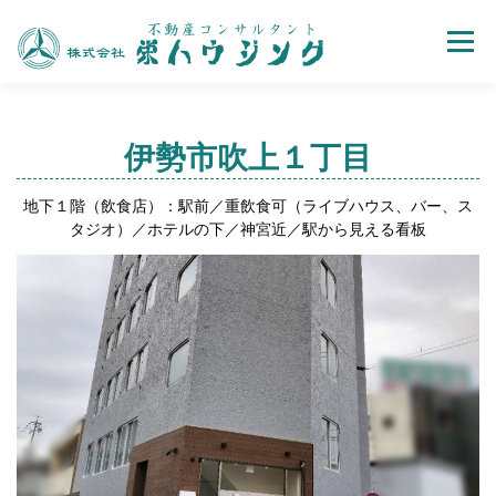
Menu
売買
賃貸
不動産取引の流れ
会社案内
伊勢市吹上１丁目
地下１階（飲食店）：駅前／重飲食可（ライブハウス、バー、ス
お問い合わせ
ホーム
タジオ）／ホテルの下／神宮近／駅から見える看板