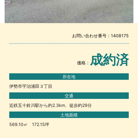
お問い合わせ番号：1408175
成約済
価格：
所在地
伊勢市宇治浦田３丁目
交通
近鉄五十鈴川駅から約2.3km、徒歩約29分
土地面積
569.10㎡ 172.15坪