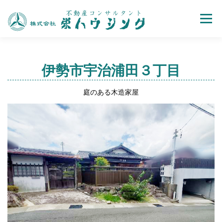
Menu
売買
賃貸
不動産取引の流れ
会社案内
伊勢市宇治浦田３丁目
庭のある木造家屋
お問い合わせ
ホーム