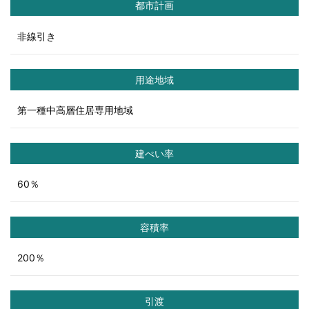
都市計画
非線引き
用途地域
第一種中高層住居専用地域
建ぺい率
60％
容積率
200％
引渡