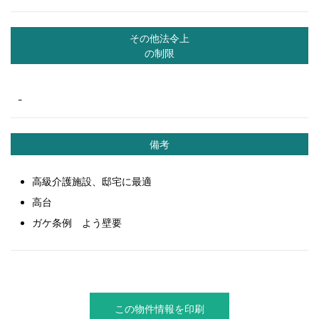
その他法令上
の制限
-
備考
高級介護施設、邸宅に最適
高台
ガケ条例 よう壁要
この物件情報を印刷