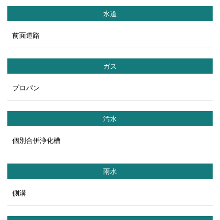
水道
前面道路
ガス
プロパン
汚水
個別合併浄化槽
雨水
側溝