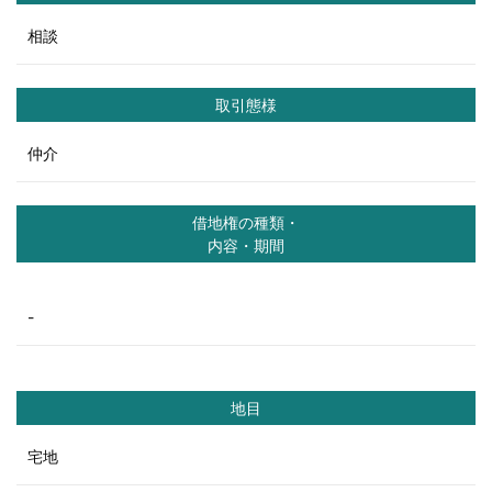
相談
取引態様
仲介
借地権の種類・
内容・期間
-
地目
宅地