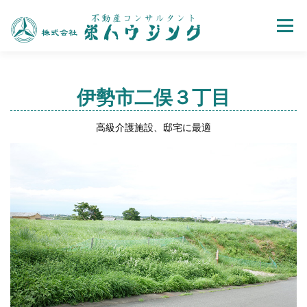
Menu
売買
賃貸
不動産取引の流れ
会社案内
伊勢市二俣３丁目
高級介護施設、邸宅に最適
お問い合わせ
ホーム